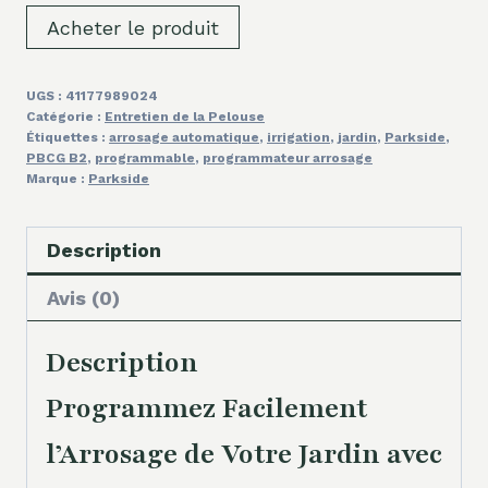
Acheter le produit
UGS :
41177989024
Catégorie :
Entretien de la Pelouse
Étiquettes :
arrosage automatique
,
irrigation
,
jardin
,
Parkside
,
PBCG B2
,
programmable
,
programmateur arrosage
Marque :
Parkside
Description
Avis (0)
Description
Programmez Facilement
l’Arrosage de Votre Jardin avec