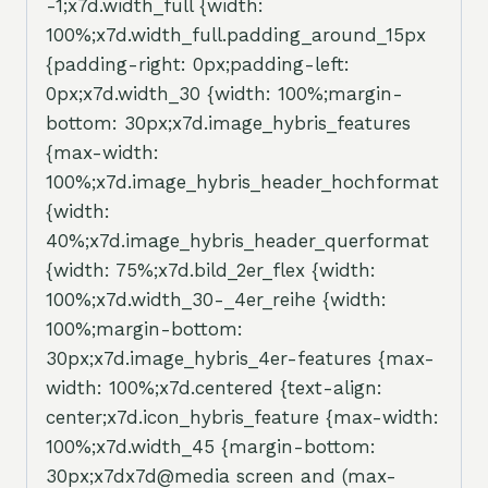
-1;x7d.width_full {width:
100%;x7d.width_full.padding_around_15px
{padding-right: 0px;padding-left:
0px;x7d.width_30 {width: 100%;margin-
bottom: 30px;x7d.image_hybris_features
{max-width:
100%;x7d.image_hybris_header_hochformat
{width:
40%;x7d.image_hybris_header_querformat
{width: 75%;x7d.bild_2er_flex {width:
100%;x7d.width_30-_4er_reihe {width:
100%;margin-bottom:
30px;x7d.image_hybris_4er-features {max-
width: 100%;x7d.centered {text-align:
center;x7d.icon_hybris_feature {max-width:
100%;x7d.width_45 {margin-bottom:
30px;x7dx7d@media screen and (max-