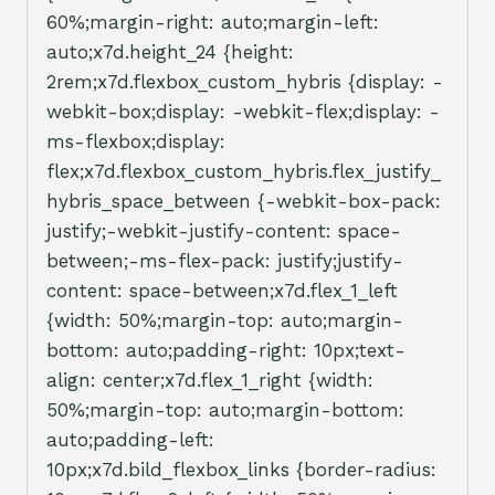
60%;margin-right: auto;margin-left:
auto;x7d.height_24 {height:
2rem;x7d.flexbox_custom_hybris {display: -
webkit-box;display: -webkit-flex;display: -
ms-flexbox;display:
flex;x7d.flexbox_custom_hybris.flex_justify_
hybris_space_between {-webkit-box-pack:
justify;-webkit-justify-content: space-
between;-ms-flex-pack: justify;justify-
content: space-between;x7d.flex_1_left
{width: 50%;margin-top: auto;margin-
bottom: auto;padding-right: 10px;text-
align: center;x7d.flex_1_right {width:
50%;margin-top: auto;margin-bottom:
auto;padding-left:
10px;x7d.bild_flexbox_links {border-radius: