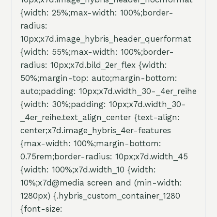
{width: 25%;max-width: 100%;border-
radius:
10px;x7d.image_hybris_header_querformat
{width: 55%;max-width: 100%;border-
radius: 10px;x7d.bild_2er_flex {width:
50%;margin-top: auto;margin-bottom:
auto;padding: 10px;x7d.width_30-_4er_reihe
{width: 30%;padding: 10px;x7d.width_30-
_4er_reihe.text_align_center {text-align:
center;x7d.image_hybris_4er-features
{max-width: 100%;margin-bottom:
0.75rem;border-radius: 10px;x7d.width_45
{width: 100%;x7d.width_10 {width:
10%;x7d@media screen and (min-width:
1280px) {.hybris_custom_container_1280
{font-size: