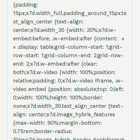
{padding:
15px;x7d.width_full.padding_around_15px.te
xt_align_center {text-align:
center;x7d.width_30 {width: 30%;x7d.w-
embed:before, .w-embed:after {content: »
« ;display: table;grid-column-start: 1;grid-
row-start: 1;grid-column-end: 2;grid-row-
end: 2;x7d.w-embed:after {clear:
both;x7d.w-video {width: 100%;position:
relative;padding: 0;x7d.w-video iframe, .w-
video embed {position: absolute;top: 0;left:
0;width: 100%;height: 100%;border:
none;x7d.width_30.text_align_center {text-
align: center;x7d.image_hybris_features
{max-width: 90%;margin-bottom:
0.75rem;border-radius:
10px;x7d.image_hybris_header_hochformat