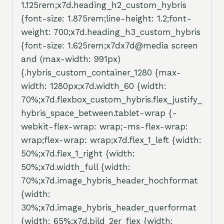
1.125rem;x7d.heading_h2_custom_hybris
{font-size: 1.875rem;line-height: 1.2;font-
weight: 700;x7d.heading_h3_custom_hybris
{font-size: 1.625rem;x7dx7d@media screen
and (max-width: 991px)
{.hybris_custom_container_1280 {max-
width: 1280px;x7d.width_60 {width:
70%;x7d.flexbox_custom_hybris.flex_justify_
hybris_space_between.tablet-wrap {-
webkit-flex-wrap: wrap;-ms-flex-wrap:
wrap;flex-wrap: wrap;x7d.flex_1_left {width:
50%;x7d.flex_1_right {width:
50%;x7d.width_full {width:
70%;x7d.image_hybris_header_hochformat
{width:
30%;x7d.image_hybris_header_querformat
{width: 65%;x7d.bild_2er_flex {width: