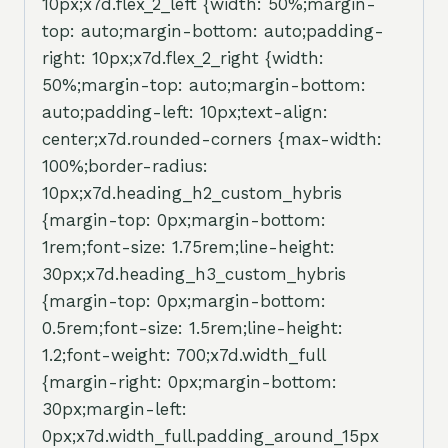
10px;x7d.flex_2_left {width: 50%;margin-
top: auto;margin-bottom: auto;padding-
right: 10px;x7d.flex_2_right {width:
50%;margin-top: auto;margin-bottom:
auto;padding-left: 10px;text-align:
center;x7d.rounded-corners {max-width:
100%;border-radius:
10px;x7d.heading_h2_custom_hybris
{margin-top: 0px;margin-bottom:
1rem;font-size: 1.75rem;line-height:
30px;x7d.heading_h3_custom_hybris
{margin-top: 0px;margin-bottom:
0.5rem;font-size: 1.5rem;line-height:
1.2;font-weight: 700;x7d.width_full
{margin-right: 0px;margin-bottom:
30px;margin-left:
0px;x7d.width_full.padding_around_15px