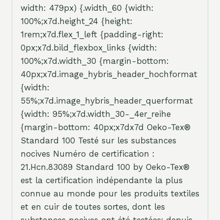
width: 479px) {.width_60 {width:
100%;x7d.height_24 {height:
1rem;x7d.flex_1_left {padding-right:
0px;x7d.bild_flexbox_links {width:
100%;x7d.width_30 {margin-bottom:
40px;x7d.image_hybris_header_hochformat
{width:
55%;x7d.image_hybris_header_querformat
{width: 95%;x7d.width_30-_4er_reihe
{margin-bottom: 40px;x7dx7d Oeko-Tex®
Standard 100 Testé sur les substances
nocives Numéro de certification :
21.Hcn.83089 Standard 100 by Oeko-Tex®
est la certification indépendante la plus
connue au monde pour les produits textiles
et en cuir de toutes sortes, dont les
substances nocives ont été testées; depuis