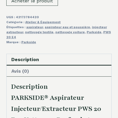
Acheter le produit
UGS :
42173784420
Catégorie :
Atelier & Équipement
Étiquettes :
aspirateur
,
aspirateur eau et poussière
,
injecteur
extracteur
,
nettoyage textile
,
nettoyage voiture
,
Parkside
,
PWS
20 E4
Marque :
Parkside
Description
Avis (0)
Description
PARKSIDE® Aspirateur
Injecteur/Extracteur PWS 20