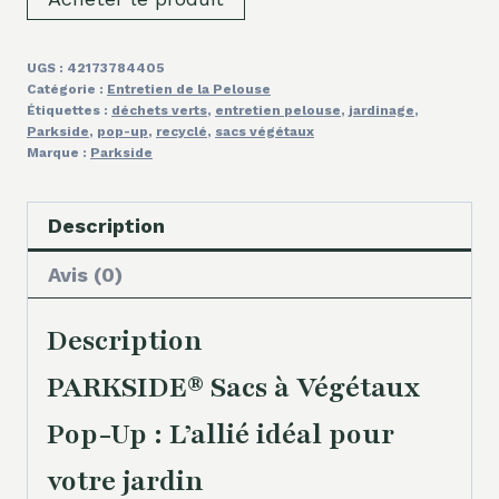
UGS :
42173784405
Catégorie :
Entretien de la Pelouse
Étiquettes :
déchets verts
,
entretien pelouse
,
jardinage
,
Parkside
,
pop-up
,
recyclé
,
sacs végétaux
Marque :
Parkside
Description
Avis (0)
Description
PARKSIDE® Sacs à Végétaux
Pop-Up : L’allié idéal pour
votre jardin