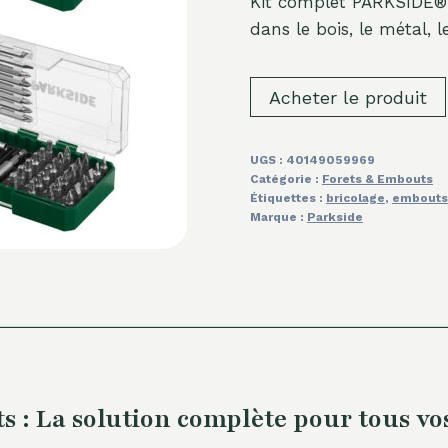
Kit complet PARKSIDE® 
dans le bois, le métal, 
Acheter le produit
UGS :
40149059969
Catégorie :
Forets & Embouts
Étiquettes :
bricolage
,
embouts
Marque :
Parkside
 : La solution complète pour tous vos