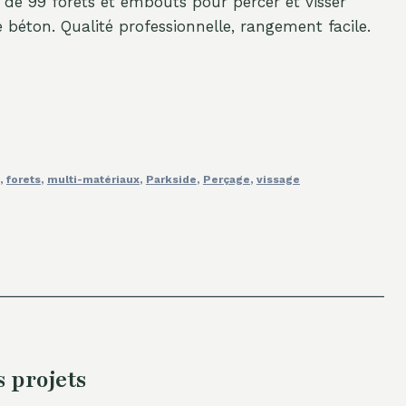
de 99 forets et embouts pour percer et visser
le béton. Qualité professionnelle, rangement facile.
,
forets
,
multi-matériaux
,
Parkside
,
Perçage
,
vissage
 projets