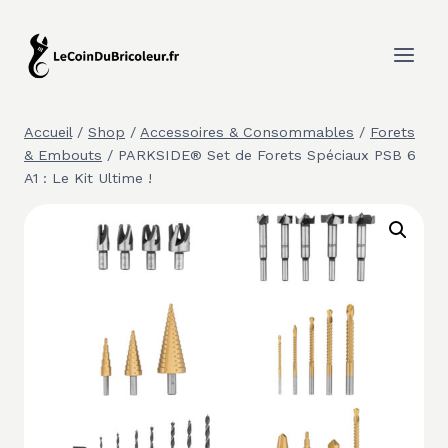
Aller
au
contenu
Accueil
/
Shop
/
Accessoires & Consommables
/
Forets
& Embouts
/
PARKSIDE® Set de Forets Spéciaux PSB 6
A1 : Le Kit Ultime !