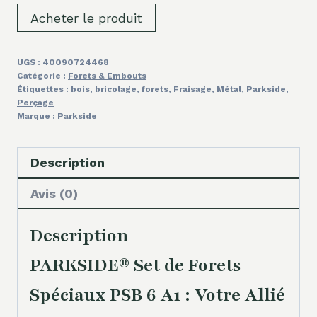
Acheter le produit
UGS :
40090724468
Catégorie :
Forets & Embouts
Étiquettes :
bois
,
bricolage
,
forets
,
Fraisage
,
Métal
,
Parkside
,
Perçage
Marque :
Parkside
Description
Avis (0)
Description
PARKSIDE® Set de Forets
Spéciaux PSB 6 A1 : Votre Allié