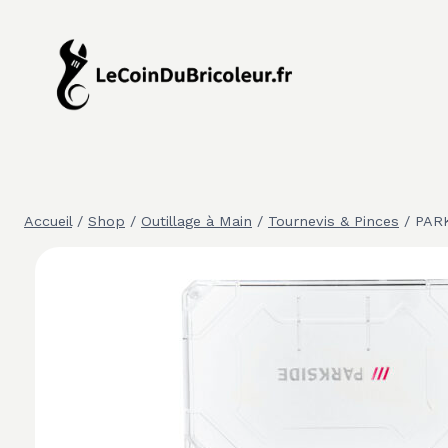
Aller
au
contenu
Accueil
/
Shop
/
Outillage à Main
/
Tournevis & Pinces
/
PARK