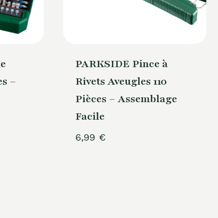
e
PARKSIDE Pince à
es –
Rivets Aveugles 110
Pièces – Assemblage
Facile
6,99
€