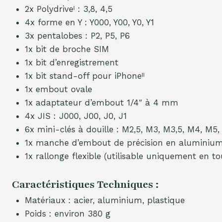
2x Polydriveˡ : 3,8, 4,5
4x forme en Y : Y000, Y00, Y0, Y1
3x pentalobes : P2, P5, P6
1x bit de broche SIM
1x bit d’enregistrement
1x bit stand-off pour iPhoneˡˡ
1x embout ovale
1x adaptateur d’embout 1/4″ à 4 mm
4x JIS : J000, J00, J0, J1
6x mini-clés à douille : M2,5, M3, M3,5, M4, M5,
1x manche d’embout de précision en aluminiu
1x rallonge flexible (utilisable uniquement en t
Caractéristiques Techniques :
Matériaux : acier, aluminium, plastique
Poids : environ 380 g