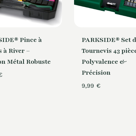
IDE® Pince à
PARKSIDE® Set d
 à River –
Tournevis 43 pièc
on Métal Robuste
Polyvalence &
Précision
€
9,99
€