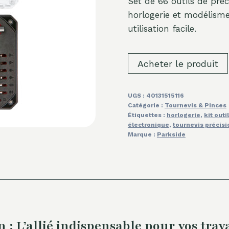
Set de 66 outils de pré
horlogerie et modélisme.
utilisation facile.
Acheter le produit
UGS :
40131515116
Catégorie :
Tournevis & Pinces
Étiquettes :
horlogerie
,
kit outi
électronique
,
tournevis précisi
Marque :
Parkside
n : L’allié indispensable pour vos tr