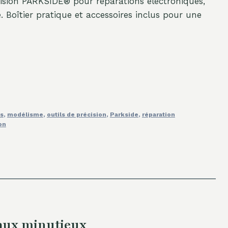
cision PARKSIDE® pour réparations électroniques,
 Boîtier pratique et accessoires inclus pour une
ls
,
modélisme
,
outils de précision
,
Parkside
,
réparation
on
avaux minutieux