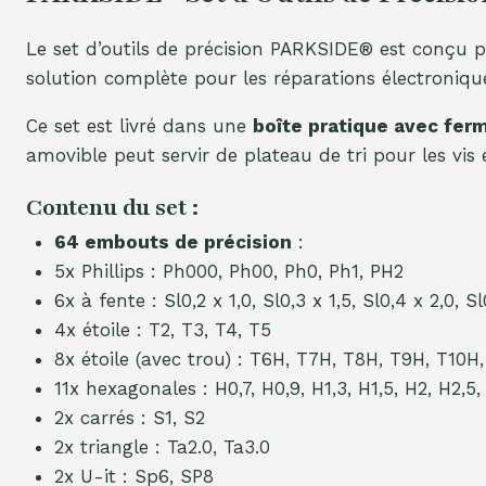
Le set d’outils de précision PARKSIDE® est conçu 
solution complète pour les réparations électronique
Ce set est livré dans une
boîte pratique avec fe
amovible peut servir de plateau de tri pour les vis 
Contenu du set :
64 embouts de précision
:
5x Phillips : Ph000, Ph00, Ph0, Ph1, PH2
6x à fente : Sl0,2 x 1,0, Sl0,3 x 1,5, Sl0,4 x 2,0, Sl
4x étoile : T2, T3, T4, T5
8x étoile (avec trou) : T6H, T7H, T8H, T9H, T10H
11x hexagonales : H0,7, H0,9, H1,3, H1,5, H2, H2,5
2x carrés : S1, S2
2x triangle : Ta2.0, Ta3.0
2x U-it : Sp6, SP8