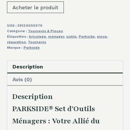
Acheter le produit
UGS :
39124055979
Catégorie :
Tournevis & Pinces
Étiquettes :
bricolage
,
ménager
,
outils
,
Parkside
,
pince
,
réparation
,
Tournevis
Marque :
Parkside
Description
Avis (0)
Description
PARKSIDE® Set d’Outils
Ménagers : Votre Allié du