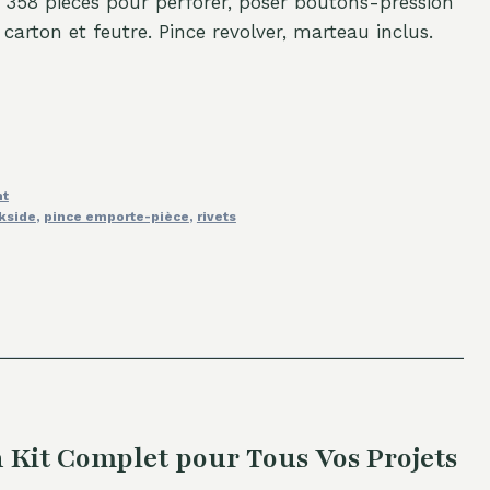
358 pièces pour perforer, poser boutons-pression
u, carton et feutre. Pince revolver, marteau inclus.
nt
kside
,
pince emporte-pièce
,
rivets
 Kit Complet pour Tous Vos Projets