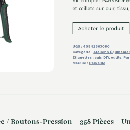
Kit complet PARKSIDE® 
et œillets sur cuir, tiss
Acheter le produit
UGS :
40542663080
Catégorie :
Atelier & Équipeme
Étiquettes :
cuir
,
DIY
,
outils
,
Par
Marque :
Parkside
/ Boutons-Pression – 358 Pièces – Un