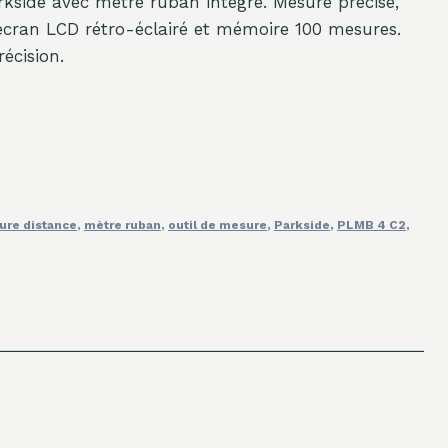
kside avec mètre ruban intégré. Mesure précise,
écran LCD rétro-éclairé et mémoire 100 mesures.
écision.
re distance
,
mètre ruban
,
outil de mesure
,
Parkside
,
PLMB 4 C2
,