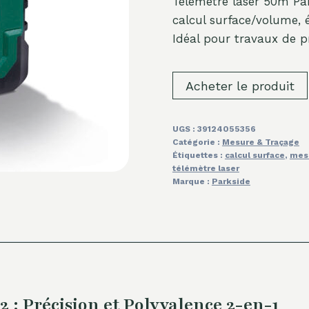
Télémètre laser 50m Par
calcul surface/volume, 
Idéal pour travaux de pr
Acheter le produit
UGS :
39124055356
Catégorie :
Mesure & Traçage
Étiquettes :
calcul surface
,
mesu
télémètre laser
Marque :
Parkside
 : Précision et Polyvalence 2-en-1