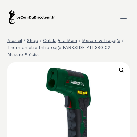
Aller
au
contenu
Accueil
/
Shop
/
Outillage à Main
/
Mesure & Traçage
/
Thermomètre Infrarouge PARKSIDE PTI 380 C2 –
Mesure Précise