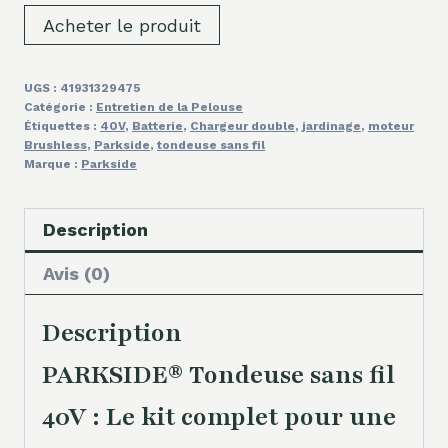
Acheter le produit
UGS :
41931329475
Catégorie :
Entretien de la Pelouse
Étiquettes :
40V
,
Batterie
,
Chargeur double
,
jardinage
,
moteur
Brushless
,
Parkside
,
tondeuse sans fil
Marque :
Parkside
Description
Avis (0)
Description
PARKSIDE® Tondeuse sans fil
40V : Le kit complet pour une