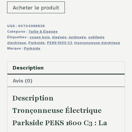
Acheter le produit
UGS :
40704988828
Catégorie :
Taille & Élagage
Étiquettes :
coupe bois
,
élagage
,
jardinage
,
outillage
électrique
,
Parkside
,
PEKS 1600 C3
,
tronçonneuse électrique
Marque :
Parkside
Description
Avis (0)
Description
Tronçonneuse Électrique
Parkside PEKS 1600 C3 : La