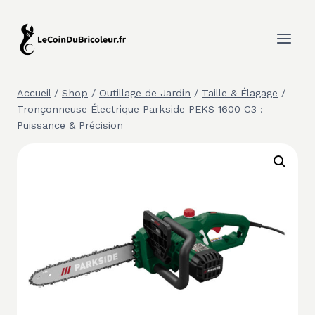
Aller
au
contenu
Accueil
/
Shop
/
Outillage de Jardin
/
Taille & Élagage
/
Tronçonneuse Électrique Parkside PEKS 1600 C3 :
Puissance & Précision