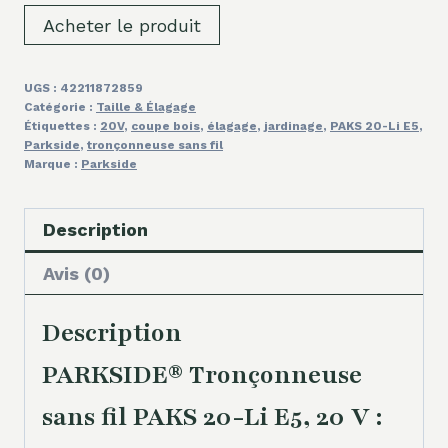
Acheter le produit
UGS :
42211872859
Catégorie :
Taille & Élagage
Étiquettes :
20V
,
coupe bois
,
élagage
,
jardinage
,
PAKS 20-Li E5
,
Parkside
,
tronçonneuse sans fil
Marque :
Parkside
Description
Avis (0)
Description
PARKSIDE® Tronçonneuse
sans fil PAKS 20-Li E5, 20 V :