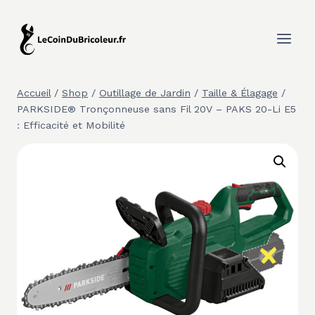
Aller
au
contenu
Accueil
/
Shop
/
Outillage de Jardin
/
Taille & Élagage
/
PARKSIDE® Tronçonneuse sans Fil 20V – PAKS 20-Li E5
: Efficacité et Mobilité