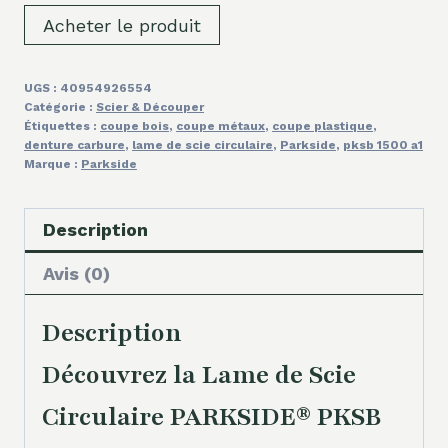
Acheter le produit
UGS :
40954926554
Catégorie :
Scier & Découper
Étiquettes :
coupe bois
,
coupe métaux
,
coupe plastique
,
denture carbure
,
lame de scie circulaire
,
Parkside
,
pksb 1500 a1
Marque :
Parkside
Description
Avis (0)
Description
Découvrez la Lame de Scie
Circulaire PARKSIDE® PKSB