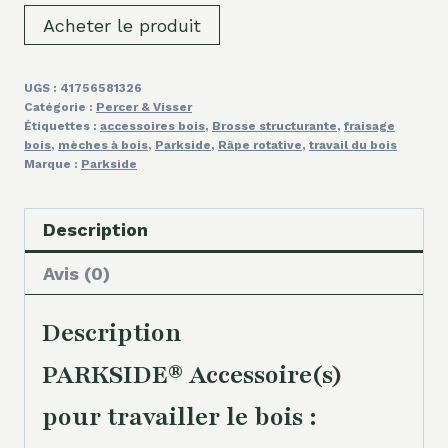
Acheter le produit
UGS :
41756581326
Catégorie :
Percer & Visser
Étiquettes :
accessoires bois
,
Brosse structurante
,
fraisage
bois
,
mèches à bois
,
Parkside
,
Râpe rotative
,
travail du bois
Marque :
Parkside
Description
Avis (0)
Description
PARKSIDE® Accessoire(s)
pour travailler le bois :