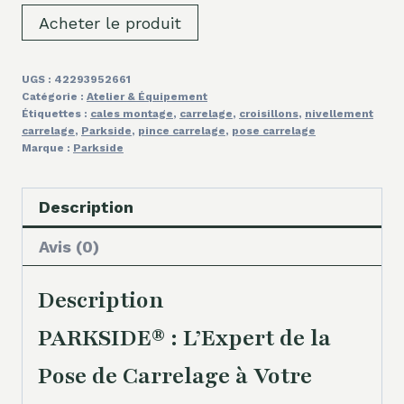
Acheter le produit
UGS :
42293952661
Catégorie :
Atelier & Équipement
Étiquettes :
cales montage
,
carrelage
,
croisillons
,
nivellement
carrelage
,
Parkside
,
pince carrelage
,
pose carrelage
Marque :
Parkside
Description
Avis (0)
Description
PARKSIDE® : L’Expert de la
Pose de Carrelage à Votre