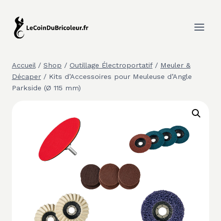
Aller
au
contenu
Accueil
/
Shop
/
Outillage Électroportatif
/
Meuler &
Décaper
/
Kits d’Accessoires pour Meuleuse d’Angle
Parkside (Ø 115 mm)