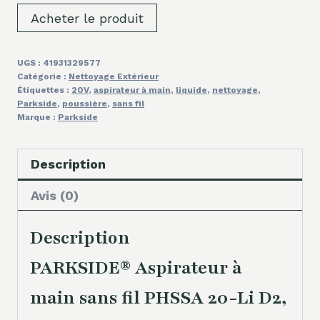
Acheter le produit
UGS :
41931329577
Catégorie :
Nettoyage Extérieur
Étiquettes :
20V
,
aspirateur à main
,
liquide
,
nettoyage
,
Parkside
,
poussière
,
sans fil
Marque :
Parkside
Description
Avis (0)
Description
PARKSIDE® Aspirateur à
main sans fil PHSSA 20-Li D2,