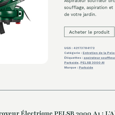
Aspirateur souffleur b
soufflage, aspiration et 
de votre jardin.
Acheter le produit
UGS :
42173784172
Catégorie :
Entretien de la Pel
Étiquettes :
aspirateur souffleu
Parkside
,
PELSB 3000 A1
Marque :
Parkside
yeur Électrique PELSB 3000 A1 : L’Al