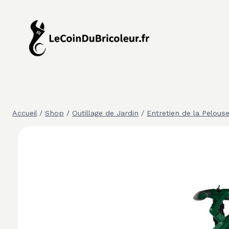
Aller
au
contenu
Accueil
/
Shop
/
Outillage de Jardin
/
Entretien de la Pelous