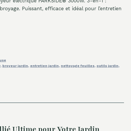
royeur électrique PARKSIDE® 3000W. 3-en-1 :
broyage. Puissant, efficace et idéal pour l’entretien
ouse
r
,
broyeur jardin
,
entretien jardin
,
nettoyage feuilles
,
outils jardin
,
lié Ultime pour Votre Jardin