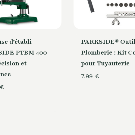
se d’établi
PARKSIDE® Outil
IDE PTBM 400
Plomberie : Kit C
écision et
pour Tuyauterie
ance
7,99
€
€