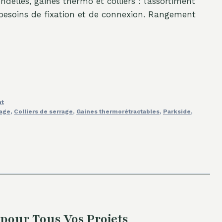
ndelles, gaines thermo et colliers : l’assortiment
besoins de fixation et de connexion. Rangement
nt
lage
,
Colliers de serrage
,
Gaines thermorétractables
,
Parkside
,
pour Tous Vos Projets