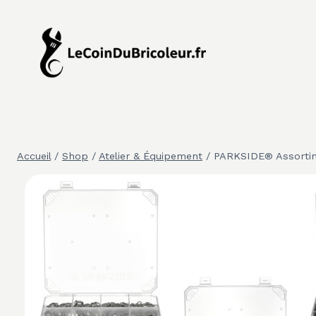
Aller
au
contenu
Accueil
/
Shop
/
Atelier & Équipement
/
PARKSIDE® Assortime