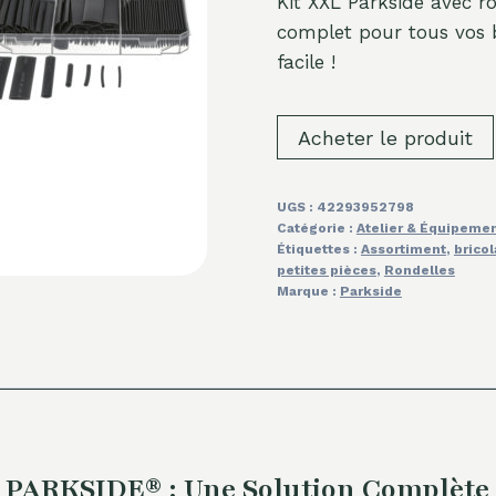
Kit XXL Parkside avec ro
complet pour tous vos 
facile !
Acheter le produit
UGS :
42293952798
Catégorie :
Atelier & Équipeme
Étiquettes :
Assortiment
,
brico
petites pièces
,
Rondelles
Marque :
Parkside
L PARKSIDE® : Une Solution Complète 