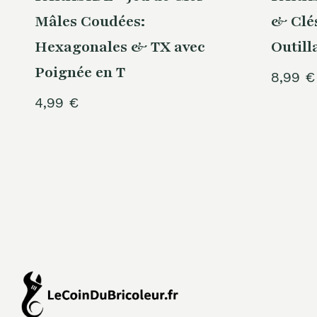
Mâles Coudées:
& Clés
Hexagonales & TX avec
Outill
Poignée en T
8,99
€
4,99
€