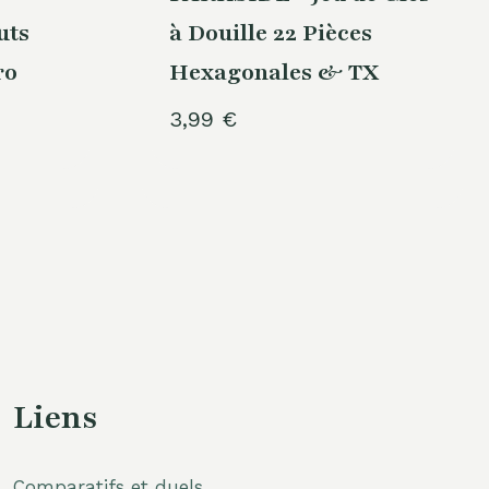
uts
à Douille 22 Pièces
ro
Hexagonales & TX
3,99
€
Liens
Comparatifs et duels