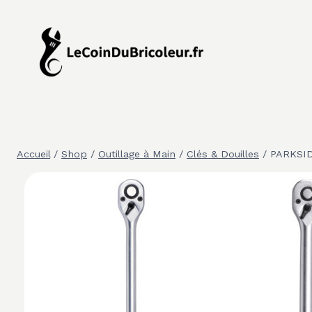
Aller
au
contenu
Accueil
/
Shop
/
Outillage à Main
/
Clés & Douilles
/
PARKSIDE