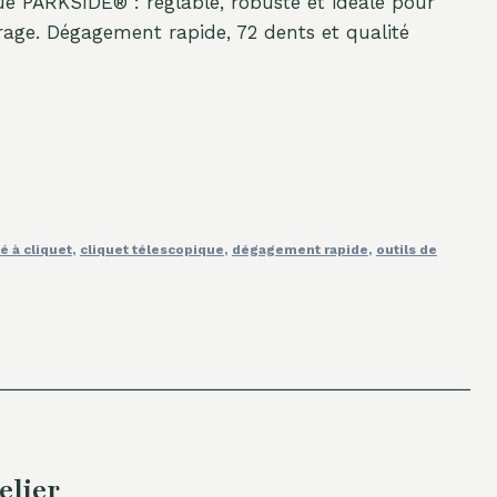
que PARKSIDE® : réglable, robuste et idéale pour
rage. Dégagement rapide, 72 dents et qualité
é à cliquet
,
cliquet télescopique
,
dégagement rapide
,
outils de
elier