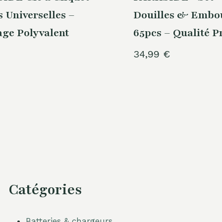
 Universelles –
Douilles & Embo
age Polyvalent
65pcs – Qualité P
34,99
€
Catégories
Batteries & chargeurs