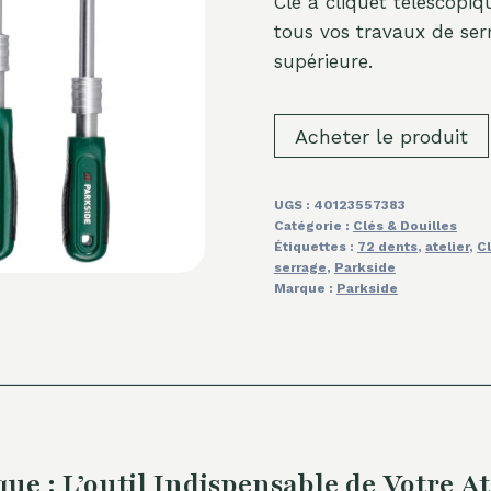
Clé à cliquet télescopi
tous vos travaux de ser
supérieure.
Acheter le produit
UGS :
40123557383
Catégorie :
Clés & Douilles
Étiquettes :
72 dents
,
atelier
,
Cl
serrage
,
Parkside
Marque :
Parkside
e : L’outil Indispensable de Votre At