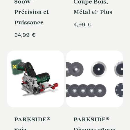
800W –
Coupe Bois,
Précision et
Métal & Plus
Puissance
4,99
€
34,99
€
PARKSIDE®
PARKSIDE®
Scie
Disques 76mm