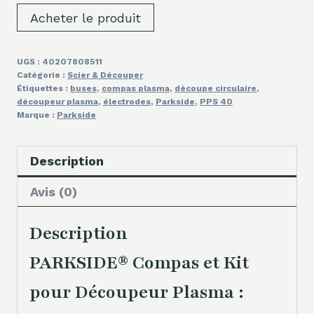
Acheter le produit
UGS :
40207808511
Catégorie :
Scier & Découper
Étiquettes :
buses
,
compas plasma
,
découpe circulaire
,
découpeur plasma
,
électrodes
,
Parkside
,
PPS 40
Marque :
Parkside
Description
Avis (0)
Description
PARKSIDE® Compas et Kit
pour Découpeur Plasma :