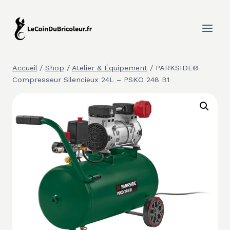
Aller
au
contenu
Accueil
/
Shop
/
Atelier & Équipement
/
PARKSIDE®
Compresseur Silencieux 24L – PSKO 248 B1