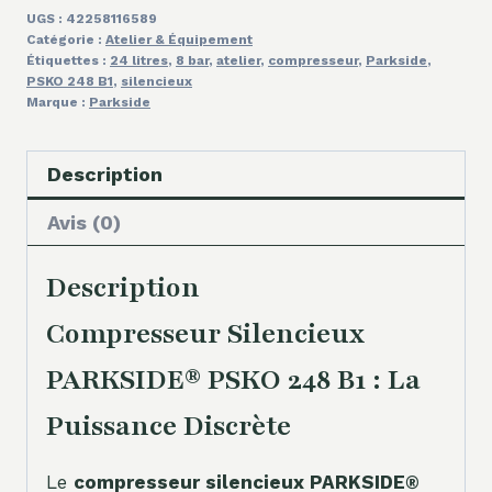
UGS :
42258116589
Catégorie :
Atelier & Équipement
Étiquettes :
24 litres
,
8 bar
,
atelier
,
compresseur
,
Parkside
,
PSKO 248 B1
,
silencieux
Marque :
Parkside
Description
Avis (0)
Description
Compresseur Silencieux
PARKSIDE® PSKO 248 B1 : La
Puissance Discrète
Le
compresseur silencieux PARKSIDE®