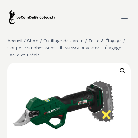
Aller
au
contenu
Accueil
/
Shop
/
Outillage de Jardin
/
Taille & Élagage
/
Coupe-Branches Sans Fil PARKSIDE® 20V – Élagage
Facile et Précis