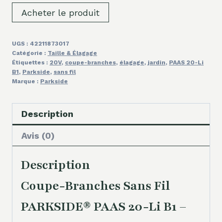
Acheter le produit
UGS :
42211873017
Catégorie :
Taille & Élagage
Étiquettes :
20V
,
coupe-branches
,
élagage
,
jardin
,
PAAS 20-Li
B1
,
Parkside
,
sans fil
Marque :
Parkside
Description
Avis (0)
Description
Coupe-Branches Sans Fil
PARKSIDE® PAAS 20-Li B1 –