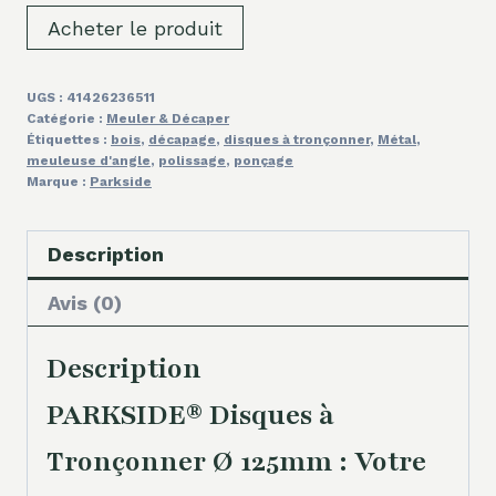
Acheter le produit
UGS :
41426236511
Catégorie :
Meuler & Décaper
Étiquettes :
bois
,
décapage
,
disques à tronçonner
,
Métal
,
meuleuse d'angle
,
polissage
,
ponçage
Marque :
Parkside
Description
Avis (0)
Description
PARKSIDE® Disques à
Tronçonner Ø 125mm : Votre