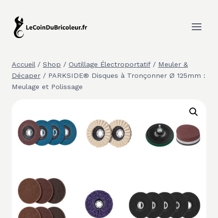
Aller
au
contenu
Accueil
/
Shop
/
Outillage Électroportatif
/
Meuler &
Décaper
/
PARKSIDE® Disques à Tronçonner Ø 125mm :
Meulage et Polissage