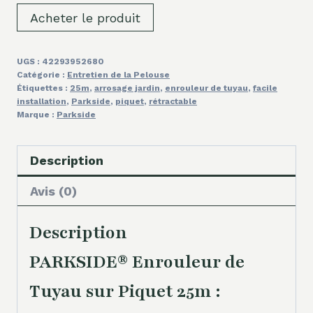
Acheter le produit
UGS :
42293952680
Catégorie :
Entretien de la Pelouse
Étiquettes :
25m
,
arrosage jardin
,
enrouleur de tuyau
,
facile
installation
,
Parkside
,
piquet
,
rétractable
Marque :
Parkside
Description
Avis (0)
Description
PARKSIDE® Enrouleur de
Tuyau sur Piquet 25m :