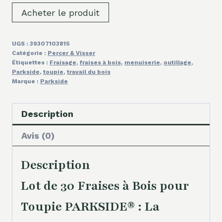
Acheter le produit
UGS :
39307103815
Catégorie :
Percer & Visser
Étiquettes :
Fraisage
,
fraises à bois
,
menuiserie
,
outillage
,
Parkside
,
toupie
,
travail du bois
Marque :
Parkside
Description
Avis (0)
Description
Lot de 30 Fraises à Bois pour
Toupie PARKSIDE® : La