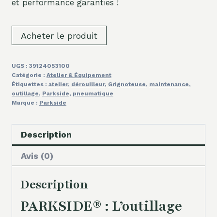
et performance garanties !
Acheter le produit
UGS :
39124053100
Catégorie :
Atelier & Équipement
Étiquettes :
atelier
,
dérouilleur
,
Grignoteuse
,
maintenance
,
outillage
,
Parkside
,
pneumatique
Marque :
Parkside
Description
Avis (0)
Description
PARKSIDE® : L’outillage