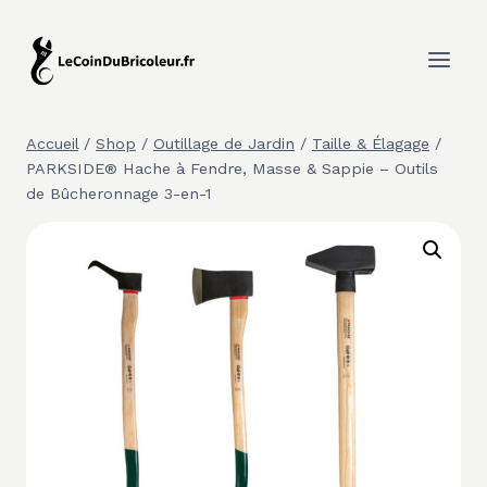
Aller
au
contenu
Accueil
/
Shop
/
Outillage de Jardin
/
Taille & Élagage
/
PARKSIDE® Hache à Fendre, Masse & Sappie – Outils
de Bûcheronnage 3-en-1