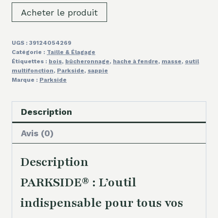
Acheter le produit
UGS :
39124054269
Catégorie :
Taille & Élagage
Étiquettes :
bois
,
bûcheronnage
,
hache à fendre
,
masse
,
outil
multifonction
,
Parkside
,
sappie
Marque :
Parkside
Description
Avis (0)
Description
PARKSIDE® : L’outil
indispensable pour tous vos