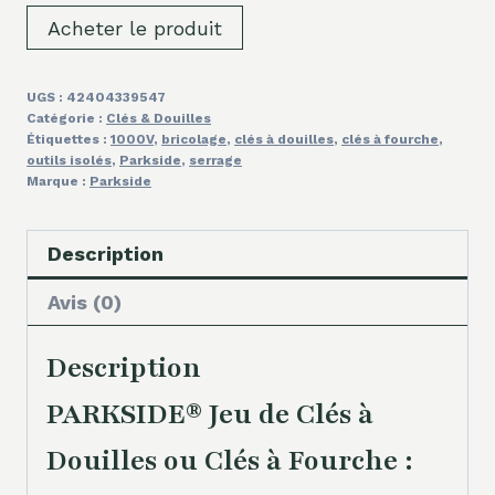
Acheter le produit
UGS :
42404339547
Catégorie :
Clés & Douilles
Étiquettes :
1000V
,
bricolage
,
clés à douilles
,
clés à fourche
,
outils isolés
,
Parkside
,
serrage
Marque :
Parkside
Description
Avis (0)
Description
PARKSIDE® Jeu de Clés à
Douilles ou Clés à Fourche :