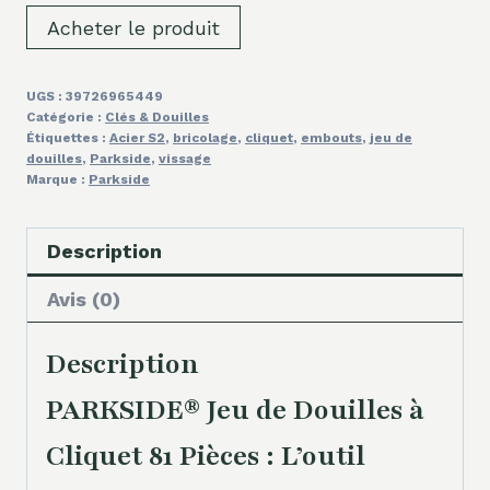
Acheter le produit
UGS :
39726965449
Catégorie :
Clés & Douilles
Étiquettes :
Acier S2
,
bricolage
,
cliquet
,
embouts
,
jeu de
douilles
,
Parkside
,
vissage
Marque :
Parkside
Description
Avis (0)
Description
PARKSIDE® Jeu de Douilles à
Cliquet 81 Pièces : L’outil