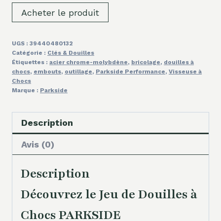
Acheter le produit
UGS :
39440480132
Catégorie :
Clés & Douilles
Étiquettes :
acier chrome-molybdène
,
bricolage
,
douilles à
chocs
,
embouts
,
outillage
,
Parkside Performance
,
Visseuse à
Chocs
Marque :
Parkside
Description
Avis (0)
Description
Découvrez le Jeu de Douilles à
Chocs PARKSIDE