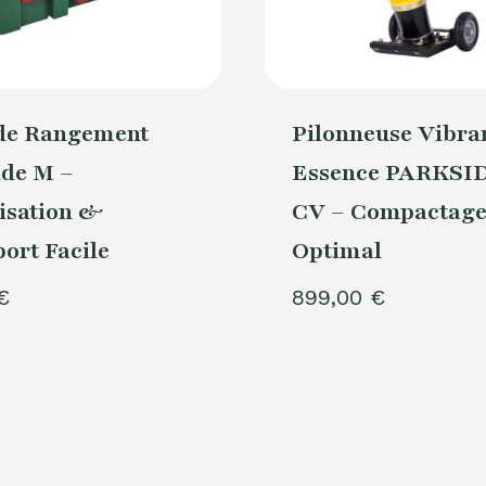
 de Rangement
Pilonneuse Vibra
ide M –
Essence PARKSID
isation &
CV – Compactag
ort Facile
Optimal
€
899,00
€