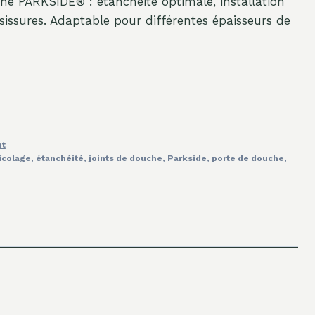
he PARKSIDE® : étanchéité optimale, installation
isissures. Adaptable pour différentes épaisseurs de
nt
icolage
,
étanchéité
,
joints de douche
,
Parkside
,
porte de douche
,