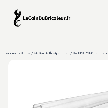
Aller
au
contenu
Accueil
/
Shop
/
Atelier & Équipement
/
PARKSIDE® Joints de