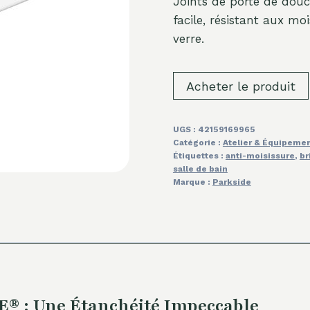
Joints de porte de douc
facile, résistant aux mo
verre.
Acheter le produit
UGS :
42159169965
Catégorie :
Atelier & Équipeme
Étiquettes :
anti-moisissure
,
br
salle de bain
Marque :
Parkside
E® : Une Étanchéité Impeccable