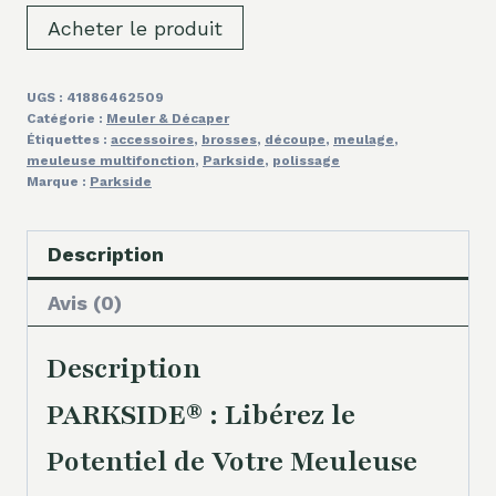
Acheter le produit
UGS :
41886462509
Catégorie :
Meuler & Décaper
Étiquettes :
accessoires
,
brosses
,
découpe
,
meulage
,
meuleuse multifonction
,
Parkside
,
polissage
Marque :
Parkside
Description
Avis (0)
Description
PARKSIDE® : Libérez le
Potentiel de Votre Meuleuse