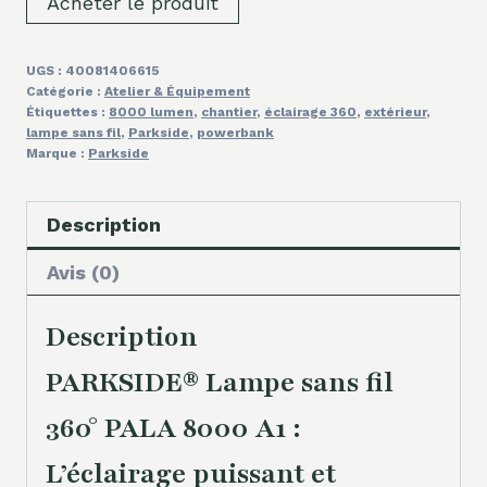
Acheter le produit
UGS :
40081406615
Catégorie :
Atelier & Équipement
Étiquettes :
8000 lumen
,
chantier
,
éclairage 360
,
extérieur
,
lampe sans fil
,
Parkside
,
powerbank
Marque :
Parkside
Description
Avis (0)
Description
PARKSIDE® Lampe sans fil
360° PALA 8000 A1 :
L’éclairage puissant et