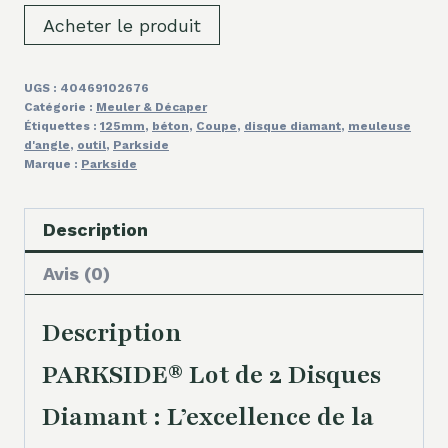
Acheter le produit
UGS :
40469102676
Catégorie :
Meuler & Décaper
Étiquettes :
125mm
,
béton
,
Coupe
,
disque diamant
,
meuleuse
d'angle
,
outil
,
Parkside
Marque :
Parkside
Description
Avis (0)
Description
PARKSIDE® Lot de 2 Disques
Diamant : L’excellence de la