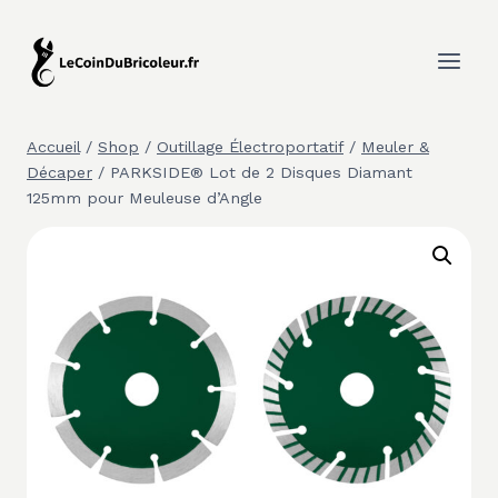
Aller
au
contenu
Accueil
/
Shop
/
Outillage Électroportatif
/
Meuler &
Décaper
/
PARKSIDE® Lot de 2 Disques Diamant
125mm pour Meuleuse d’Angle