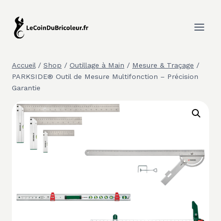
Aller
au
contenu
Accueil
/
Shop
/
Outillage à Main
/
Mesure & Traçage
/
PARKSIDE® Outil de Mesure Multifonction – Précision
Garantie