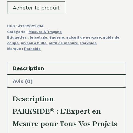
Acheter le produit
UGS :
41782029734
Catégorie :
Mesure & Traçage
Étiquettes :
bricolage
,
équerre
,
gabarit de perçage
,
guide de
coupe
,
niveau à bulle
,
outil de mesure
,
Parkside
Marque :
Parkside
Description
Avis (0)
Description
PARKSIDE® : L’Expert en
Mesure pour Tous Vos Projets