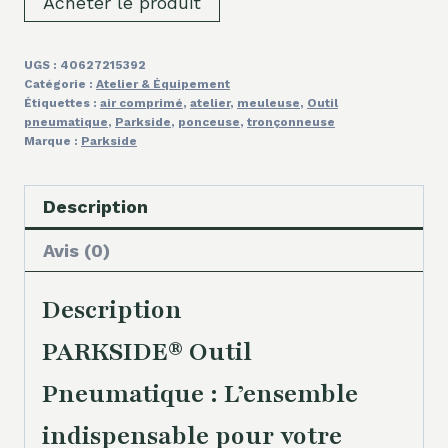
Acheter le produit
UGS :
40627215392
Catégorie :
Atelier & Équipement
Étiquettes :
air comprimé
,
atelier
,
meuleuse
,
Outil
pneumatique
,
Parkside
,
ponceuse
,
tronçonneuse
Marque :
Parkside
Description
Avis (0)
Description
PARKSIDE® Outil
Pneumatique : L’ensemble
indispensable pour votre