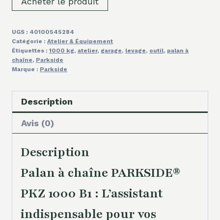
Acheter le produit
UGS :
40100545284
Catégorie :
Atelier & Équipement
Étiquettes :
1000 kg
,
atelier
,
garage
,
levage
,
outil
,
palan à
chaîne
,
Parkside
Marque :
Parkside
Description
Avis (0)
Description
Palan à chaîne PARKSIDE®
PKZ 1000 B1 : L’assistant
indispensable pour vos