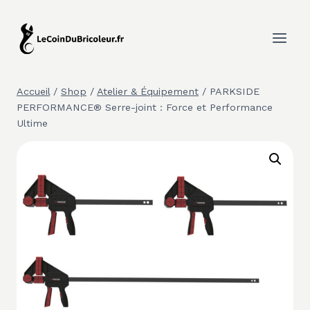
Aller
au
contenu
Accueil
/
Shop
/
Atelier & Équipement
/
PARKSIDE
PERFORMANCE® Serre-joint : Force et Performance
Ultime