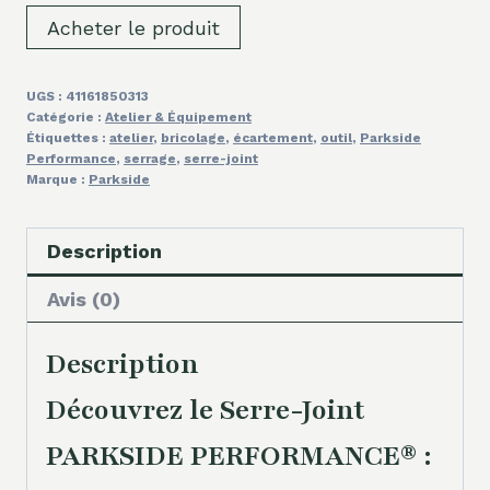
Acheter le produit
UGS :
41161850313
Catégorie :
Atelier & Équipement
Étiquettes :
atelier
,
bricolage
,
écartement
,
outil
,
Parkside
Performance
,
serrage
,
serre-joint
Marque :
Parkside
Description
Avis (0)
Description
Découvrez le Serre-Joint
PARKSIDE PERFORMANCE® :