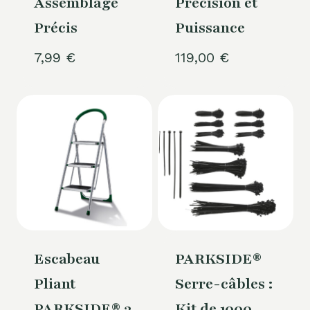
Assemblage
Précision et
Précis
Puissance
7,99
€
119,00
€
Escabeau
PARKSIDE®
Pliant
Serre-câbles :
PARKSIDE® 3
Kit de 1000