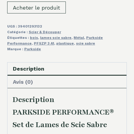
Acheter le produit
UGS :
39401293132
Catégorie :
Scier & Découper
Étiquettes :
bois
,
lames scie sabre
,
Métal
,
Parkside
Performance
,
PFSZP 3 A1
,
plastique
,
scie sabre
Marque :
Parkside
Description
Avis (0)
Description
PARKSIDE PERFORMANCE®
Set de Lames de Scie Sabre