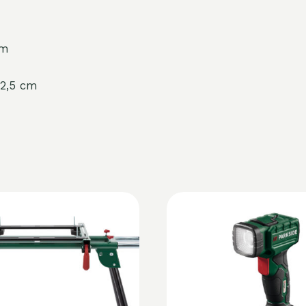
cm
32,5 cm