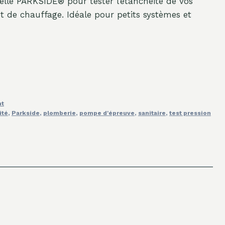
le PARKSIDE® pour tester l’étanchéité de vos
 et de chauffage. Idéale pour petits systèmes et
nt
ité
,
Parkside
,
plomberie
,
pompe d'épreuve
,
sanitaire
,
test pression