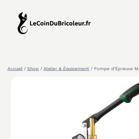
Aller
au
contenu
Accueil
/
Shop
/
Atelier & Équipement
/
Pompe d’Épreuve Ma