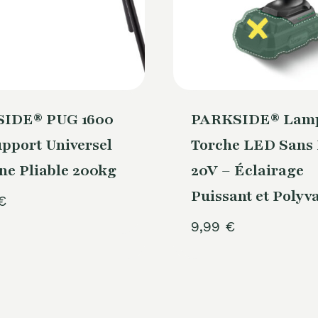
IDE® PUG 1600
PARKSIDE® Lam
upport Universel
Torche LED Sans 
e Pliable 200kg
20V – Éclairage
Puissant et Polyv
€
9,99
€