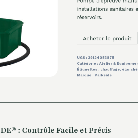
Pompe d’épreuve manuel
installations sanitaires
réservoirs.
Acheter le produit
UGS :
39124053875
Catégorie :
Atelier & Équipeme
Étiquettes :
chauffage
,
étanché
Marque :
Parkside
® : Contrôle Facile et Précis