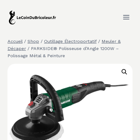
Aller
au
contenu
Accueil
/
Shop
/
Outillage Électroportatif
/
Meuler &
Décaper
/
PARKSIDE® Polisseuse d’Angle 1200W –
Polissage Métal & Peinture