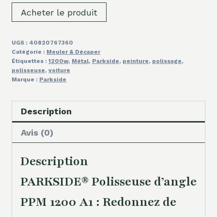
Acheter le produit
UGS :
40820767360
Catégorie :
Meuler & Décaper
Étiquettes :
1200w
,
Métal
,
Parkside
,
peinture
,
polissage
,
polisseuse
,
voiture
Marque :
Parkside
Description
Avis (0)
Description
PARKSIDE® Polisseuse d’angle
PPM 1200 A1 : Redonnez de