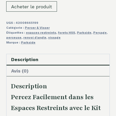
Acheter le produit
UGS :
42008665199
Catégorie :
Percer & Visser
Étiquettes :
espaces restreints
,
forets HSS
,
Parkside
,
Perçage
,
perceuse
,
renvoi d'angle
,
vissage
Marque :
Parkside
Description
Avis (0)
Description
Percez Facilement dans les
Espaces Restreints avec le Kit