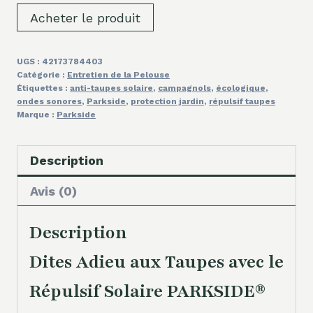
Acheter le produit
UGS :
42173784403
Catégorie :
Entretien de la Pelouse
Étiquettes :
anti-taupes solaire
,
campagnols
,
écologique
,
ondes sonores
,
Parkside
,
protection jardin
,
répulsif taupes
Marque :
Parkside
Description
Avis (0)
Description
Dites Adieu aux Taupes avec le
Répulsif Solaire PARKSIDE®