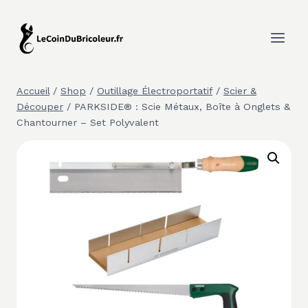
Aller
au
contenu
Accueil
/
Shop
/
Outillage Électroportatif
/
Scier &
Découper
/
PARKSIDE® : Scie Métaux, Boîte à Onglets &
Chantourner – Set Polyvalent