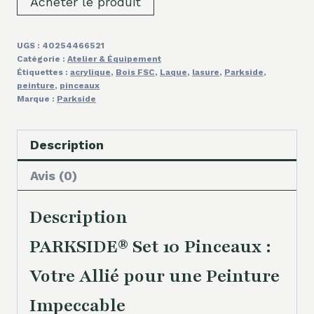
Acheter le produit
UGS :
40254466521
Catégorie :
Atelier & Équipement
Étiquettes :
acrylique
,
Bois FSC
,
Laque
,
lasure
,
Parkside
,
peinture
,
pinceaux
Marque :
Parkside
Description
Avis (0)
Description
PARKSIDE® Set 10 Pinceaux :
Votre Allié pour une Peinture
Impeccable