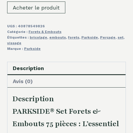
Acheter le produit
UGS :
40878549826
Catégorie :
Forets & Embouts
Étiquettes :
bricolage
,
embouts
,
forets
,
Parkside
,
Perçage
,
set
,
vissage
Marque :
Parkside
Description
Avis (0)
Description
PARKSIDE® Set Forets &
Embouts 75 pièces : L’essentiel