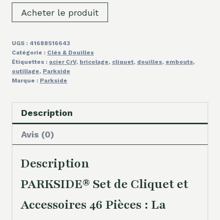
Acheter le produit
UGS :
41688516643
Catégorie :
Clés & Douilles
Étiquettes :
acier CrV
,
bricolage
,
cliquet
,
douilles
,
embouts
,
outillage
,
Parkside
Marque :
Parkside
Description
Avis (0)
Description
PARKSIDE® Set de Cliquet et
Accessoires 46 Pièces : La